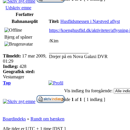
Udskriv emne
Forfatter
Bahnanasplit
Titel:
Husflidsmessen i Næstved aflyst
https://koenghusflid.dk/aktiviteter/aflysni
Bjerg af spåner
/Kim
_________________
Tilmeldt:
17 mar 2009,
Drejer på en Nova Galaxi DVR
01:29
Indlæg:
428
Geografisk sted:
Vestamager
Top
Vis indlæg fra foregående:
Side
1
af
1
[ 1 indlæg ]
Boardindeks
»
Rundt om bænken
Alle tider er UTC + 1 time [
DST
]