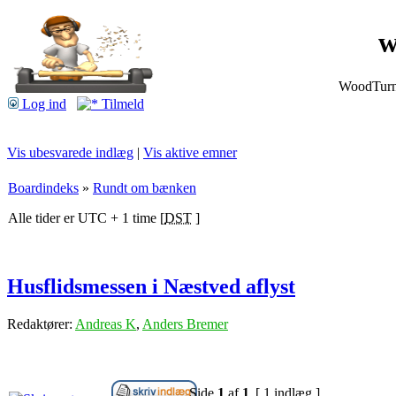
w
WoodTurnin
Log ind
Tilmeld
Vis ubesvarede indlæg
|
Vis aktive emner
Boardindeks
»
Rundt om bænken
Alle tider er UTC + 1 time [
DST
]
Husflidsmessen i Næstved aflyst
Redaktører:
Andreas K
,
Anders Bremer
Side
1
af
1
[ 1 indlæg ]