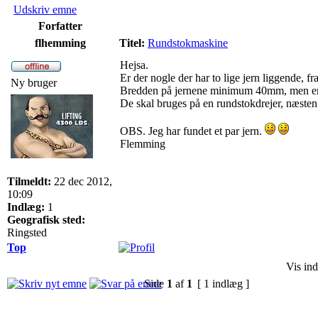
Udskriv emne
Forfatter
flhemming
Titel:
Rundstokmaskine
Hejsa.
Er der nogle der har to lige jern liggende, fr
Ny bruger
Bredden på jernene minimum 40mm, men er e
De skal bruges på en rundstokdrejer, næste
OBS. Jeg har fundet et par jern.
Flemming
Tilmeldt:
22 dec 2012,
10:09
Indlæg:
1
Geografisk sted:
Ringsted
Top
Vis ind
Side
1
af
1
[ 1 indlæg ]