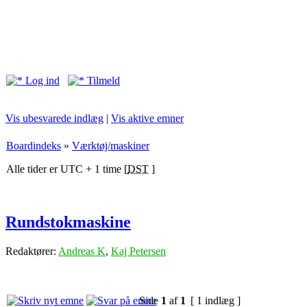
Log ind
Tilmeld
Vis ubesvarede indlæg
|
Vis aktive emner
Boardindeks
»
Værktøj/maskiner
Alle tider er UTC + 1 time [
DST
]
Rundstokmaskine
Redaktører:
Andreas K
,
Kaj Petersen
Side
1
af
1
[ 1 indlæg ]