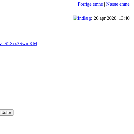
Forrige emne
|
Næste emne
:
26 apr 2020, 13:40
ch?v=S5Xrx3SwmKM