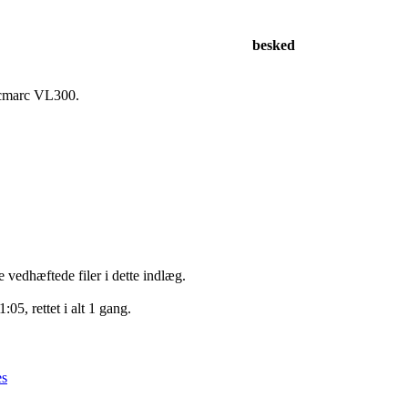
besked
 Vicmarc VL300.
e vedhæftede filer i dette indlæg.
05, rettet i alt 1 gang.
es