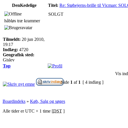
DenKedelige
Titel:
Re: Støbejerns-brille til Vicmarc SO
SOLGT
håbløs træ krammer
Tilmeldt:
20 jun 2010,
19:17
Indlæg:
4720
Geografisk sted:
Gislev
Top
Vis ind
Side
1
af
1
[ 4 indlæg ]
Boardindeks
»
Køb, Salg og søges
Alle tider er UTC + 1 time [
DST
]