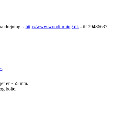
trædrejning. -
http://www.woodturning.dk
- tlf 29486637
es
jer er ~55 mm.
og bolte.