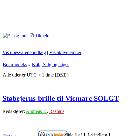
Log ind
Tilmeld
Vis ubesvarede indlæg
|
Vis aktive emner
Boardindeks
»
Køb, Salg og søges
Alle tider er UTC + 1 time [
DST
]
Støbejerns-brille til Vicmarc SOLGT
Redaktører:
Andreas K
,
Rasmus
Side
1
af
1
[ 4 indlæg ]