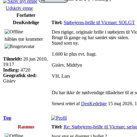
Udskriv emne
Forfatter
DenKedelige
Titel:
Støbejerns-brille til Vicmarc SOLGT
Den rigtige, originale brille i støbejern til
Brugt få gange og har samlet støv siden.
håbløs træ krammer
Stand som ny.
1.600 kr plus evt. fragt.
Tilmeldt:
20 jun 2010,
19:17
Gislev, Midtfyn
Indlæg:
4720
Geografisk sted:
VH, Lars
Gislev
Du har ikke de nødvendige tilladelser til at s
Senest rettet af
DenKedelige
15 maj 2026, 11:
Top
Rasmus
Titel:
Re: Støbejerns-brille til Vicmarc sælg
hvor stor er diamter i hullet ?