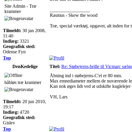
Site Admin - Træ
_________________
krammer
Rasmus - Skew the wood
Træ, special værktøj, opgaver, alt inden for 
Tilmeldt:
30 jan 2008,
11:40
Indlæg:
3321
Geografisk sted:
Odense Fyn
Top
DenKedelige
Titel:
Re: Støbejerns-brille til Vicmarc sælg
Åbning ind i støbejerns-C'et er 80 mm.
Max emnediameter mellem de nuværende le
håbløs træ krammer
Kan nok øges lidt ved at udskifte kuglelejer 
VH, Lars
Tilmeldt:
20 jun 2010,
19:17
Indlæg:
4720
Geografisk sted:
Gislev
Top