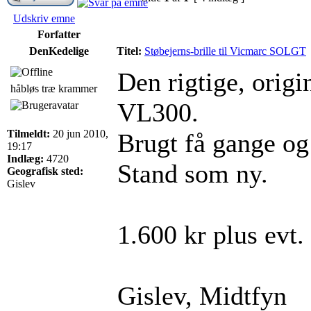
Udskriv emne
Forfatter
DenKedelige
Titel:
Støbejerns-brille til Vicmarc SOLGT
Den rigtige, origin
håbløs træ krammer
VL300.
Tilmeldt:
20 jun 2010,
Brugt få gange og
19:17
Indlæg:
4720
Stand som ny.
Geografisk sted:
Gislev
1.600 kr plus evt. 
Gislev, Midtfyn