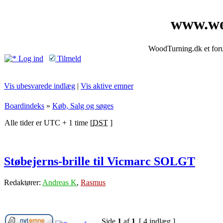
www.wo
WoodTurning.dk et forum
Log ind
Tilmeld
Vis ubesvarede indlæg
|
Vis aktive emner
Boardindeks
»
Køb, Salg og søges
Alle tider er UTC + 1 time [
DST
]
Støbejerns-brille til Vicmarc SOLGT
Redaktører:
Andreas K
,
Rasmus
Side
1
af
1
[ 4 indlæg ]