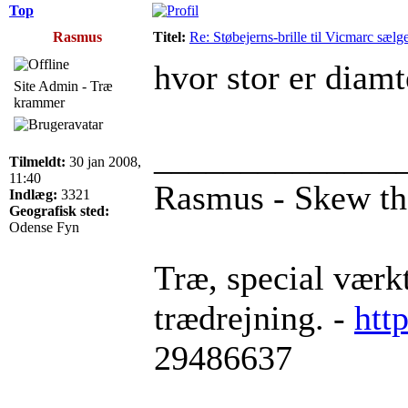
Top
Rasmus
Titel:
Re: Støbejerns-brille til Vicmarc sælg
hvor stor er diamte
Site Admin - Træ
krammer
______________
Tilmeldt:
30 jan 2008,
11:40
Rasmus - Skew t
Indlæg:
3321
Geografisk sted:
Odense Fyn
Træ, special værkt
trædrejning. -
htt
29486637