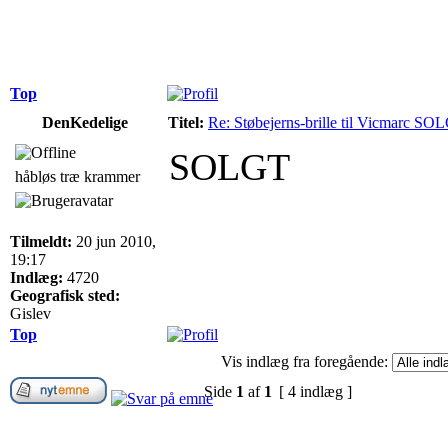
Top
DenKedelige
Titel:
Re: Støbejerns-brille til Vicmarc SO
SOLGT
håbløs træ krammer
Tilmeldt:
20 jun 2010,
19:17
Indlæg:
4720
Geografisk sted:
Gislev
Top
Vis indlæg fra foregående:
Side
1
af
1
[ 4 indlæg ]