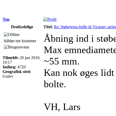
Top
DenKedelige
Titel:
Re: Støbejerns-brille til Vicmarc sælg
Åbning ind i støb
håbløs træ krammer
Max emnediameter
Tilmeldt:
20 jun 2010,
~55 mm.
19:17
Indlæg:
4720
Kan nok øges lidt 
Geografisk sted:
Gislev
bolte.
VH, Lars