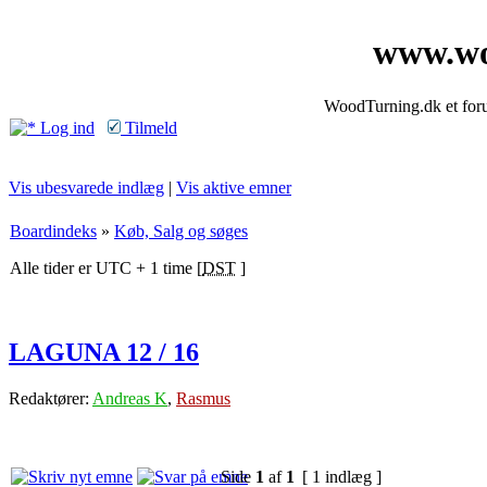
www.wo
WoodTurning.dk et forum
Log ind
Tilmeld
Vis ubesvarede indlæg
|
Vis aktive emner
Boardindeks
»
Køb, Salg og søges
Alle tider er UTC + 1 time [
DST
]
LAGUNA 12 / 16
Redaktører:
Andreas K
,
Rasmus
Side
1
af
1
[ 1 indlæg ]