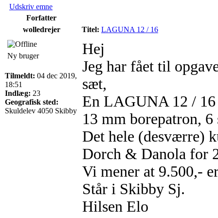
Udskriv emne
Forfatter
wolledrejer
Titel:
LAGUNA 12 / 16
Hej
Ny bruger
Jeg har fået til opgav
Tilmeldt:
04 dec 2019,
sæt,
18:51
Indlæg:
23
En LAGUNA 12 / 16
Geografisk sted:
Skuldelev 4050 Skibby
13 mm borepatron, 6
Det hele (desværre) k
Dorch & Danola for 2
Vi mener at 9.500,- er
Står i Skibby Sj.
Hilsen Elo