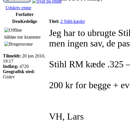
Udskriv emne
Forfatter
DenKedelige
Titel:
2 Stihl-kæder
Jeg har to ubrugte St
håbløs træ krammer
men ingen sav, de pas
Tilmeldt:
20 jun 2010,
19:17
Stihl RM kæde .325 
Indlæg:
4720
Geografisk sted:
Gislev
200 kr for begge + ev
VH, Lars