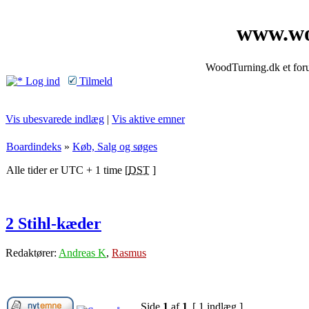
www.wo
WoodTurning.dk et forum
Log ind
Tilmeld
Vis ubesvarede indlæg
|
Vis aktive emner
Boardindeks
»
Køb, Salg og søges
Alle tider er UTC + 1 time [
DST
]
2 Stihl-kæder
Redaktører:
Andreas K
,
Rasmus
Side
1
af
1
[ 1 indlæg ]