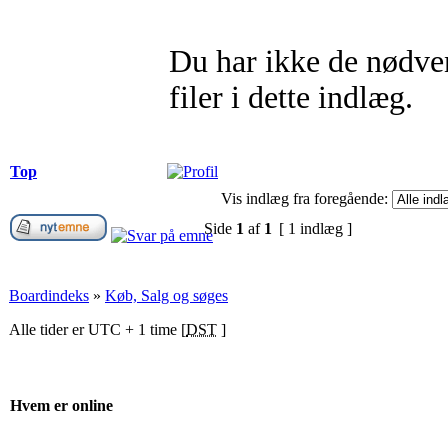
Du har ikke de nødvend
filer i dette indlæg.
Top
Vis indlæg fra foregående:
Side
1
af
1
[ 1 indlæg ]
Boardindeks
»
Køb, Salg og søges
Alle tider er UTC + 1 time [
DST
]
Hvem er online