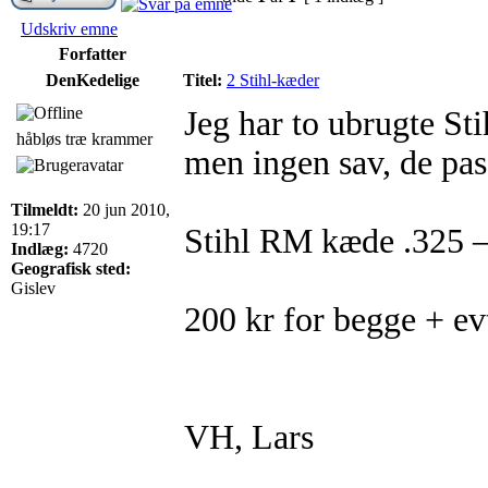
Udskriv emne
Forfatter
DenKedelige
Titel:
2 Stihl-kæder
Jeg har to ubrugte St
håbløs træ krammer
men ingen sav, de pas
Tilmeldt:
20 jun 2010,
19:17
Stihl RM kæde .325 
Indlæg:
4720
Geografisk sted:
Gislev
200 kr for begge + ev
VH, Lars