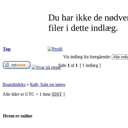
Du har ikke de nødvend
filer i dette indlæg.
Top
Vis indlæg fra foregående:
Side
1
af
1
[ 1 indlæg ]
Boardindeks
»
Køb, Salg og søges
Alle tider er UTC + 1 time [
DST
]
Hvem er online