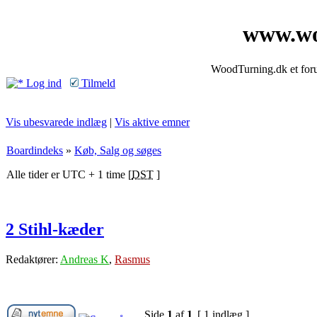
www.wo
WoodTurning.dk et forum
Log ind
Tilmeld
Vis ubesvarede indlæg
|
Vis aktive emner
Boardindeks
»
Køb, Salg og søges
Alle tider er UTC + 1 time [
DST
]
2 Stihl-kæder
Redaktører:
Andreas K
,
Rasmus
Side
1
af
1
[ 1 indlæg ]