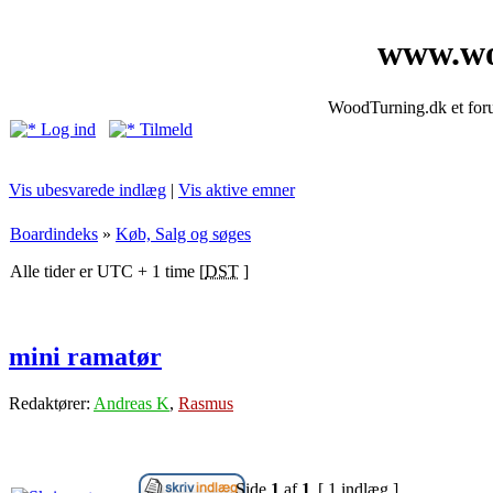
www.wo
WoodTurning.dk et forum
Log ind
Tilmeld
Vis ubesvarede indlæg
|
Vis aktive emner
Boardindeks
»
Køb, Salg og søges
Alle tider er UTC + 1 time [
DST
]
mini ramatør
Redaktører:
Andreas K
,
Rasmus
Side
1
af
1
[ 1 indlæg ]