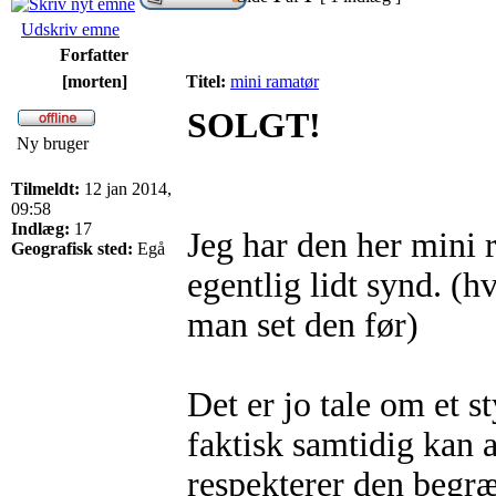
Udskriv emne
Forfatter
[morten]
Titel:
mini ramatør
SOLGT!
Ny bruger
Tilmeldt:
12 jan 2014,
09:58
Indlæg:
17
Jeg har den her mini r
Geografisk sted:
Egå
egentlig lidt synd. (
man set den før)
Det er jo tale om et 
faktisk samtidig kan
respekterer den begr