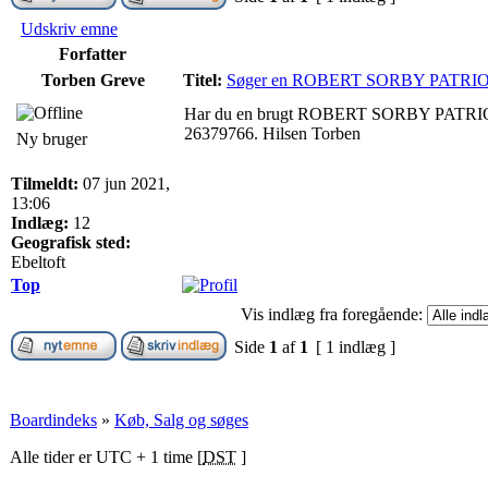
Udskriv emne
Forfatter
Torben Greve
Titel:
Søger en ROBERT SORBY PATRIOT s
Har du en brugt ROBERT SORBY PATRIOT spæ
26379766. Hilsen Torben
Ny bruger
Tilmeldt:
07 jun 2021,
13:06
Indlæg:
12
Geografisk sted:
Ebeltoft
Top
Vis indlæg fra foregående:
Side
1
af
1
[ 1 indlæg ]
Boardindeks
»
Køb, Salg og søges
Alle tider er UTC + 1 time [
DST
]