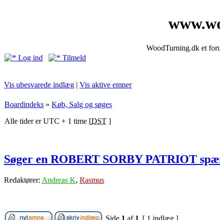
www.wo
WoodTurning.dk et forum
Log ind
Tilmeld
Vis ubesvarede indlæg
|
Vis aktive emner
Boardindeks
»
Køb, Salg og søges
Alle tider er UTC + 1 time [
DST
]
Søger en ROBERT SORBY PATRIOT spænd
Redaktører:
Andreas K
,
Rasmus
Side
1
af
1
[ 1 indlæg ]