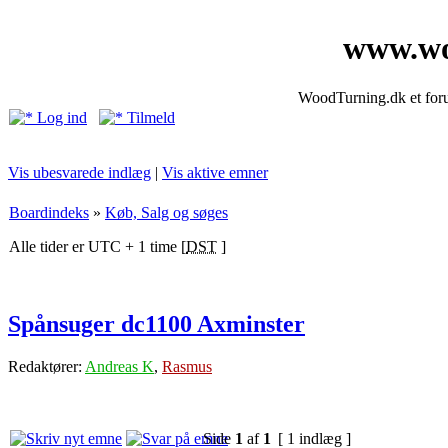
www.wo
WoodTurning.dk et forum
Log ind
Tilmeld
Vis ubesvarede indlæg
|
Vis aktive emner
Boardindeks
»
Køb, Salg og søges
Alle tider er UTC + 1 time [
DST
]
Spånsuger dc1100 Axminster
Redaktører:
Andreas K
,
Rasmus
Side
1
af
1
[ 1 indlæg ]