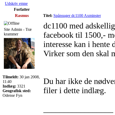
Udskriv emne
Forfatter
Rasmus
Titel:
Spånsuger dc1100 Axminster
dc1100 med adskellige
Site Admin - Træ
facebook til 1500,- m
krammer
interesse kan i hente 
Virker som den skal m
Tilmeldt:
30 jan 2008,
Du har ikke de nødvend
11:40
Indlæg:
3321
filer i dette indlæg.
Geografisk sted:
Odense Fyn
_________________