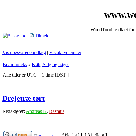
www.wo
WoodTurning.dk et forum
Log ind
Tilmeld
Vis ubesvarede indlæg
|
Vis aktive emner
Boardindeks
»
Køb, Salg og søges
Alle tider er UTC + 1 time [
DST
]
Drejetræ tørt
Redaktører:
Andreas K
,
Rasmus
Side
1
af
1
[ 3 indlæg ]