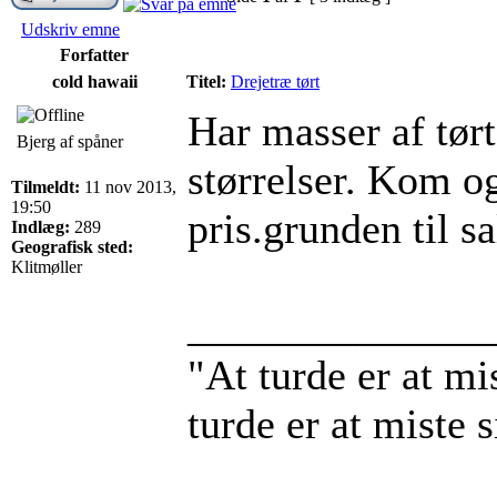
Udskriv emne
Forfatter
cold hawaii
Titel:
Drejetræ tørt
Har masser af tørt
Bjerg af spåner
størrelser. Kom og
Tilmeldt:
11 nov 2013,
19:50
pris.grunden til sa
Indlæg:
289
Geografisk sted:
Klitmøller
______________
"At turde er at mis
turde er at miste 