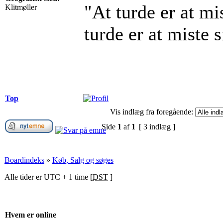
"At turde er at mis
Klitmøller
turde er at miste 
Top
Vis indlæg fra foregående:
Side
1
af
1
[ 3 indlæg ]
Boardindeks
»
Køb, Salg og søges
Alle tider er UTC + 1 time [
DST
]
Hvem er online