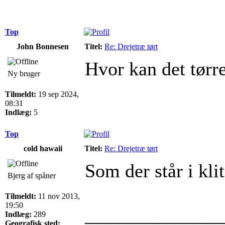
Top
John Bonnesen
Titel:
Re: Drejetræ tørt
Hvor kan det tørr
Ny bruger
Tilmeldt:
19 sep 2024,
08:31
Indlæg:
5
Top
cold hawaii
Titel:
Re: Drejetræ tørt
Som der står i kli
Bjerg af spåner
Tilmeldt:
11 nov 2013,
19:50
______________
Indlæg:
289
Geografisk sted: