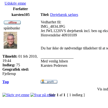
Udskriv emne
Forfatter
karsten105
Titel:
Drejebænk sælges
Vedhæftet fil:
IMG_4834.JPG
spånbunke
Jet JWL1220VS drejebænk incl. ben og ekstr
Henvendelse 40910109
Du har ikke de nødvendige tilladelser til at s
Tilmeldt:
01 feb 2010,
_________________
19:44
Med venlig hilsen
Indlæg:
75
Karsten Pedersen
Geografisk sted:
Fjellerup
Top
Vis ind
Side
1
af
1
[ 1 indlæg ]