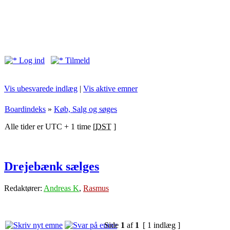
Log ind
Tilmeld
Vis ubesvarede indlæg
|
Vis aktive emner
Boardindeks
»
Køb, Salg og søges
Alle tider er UTC + 1 time [
DST
]
Drejebænk sælges
Redaktører:
Andreas K
,
Rasmus
Side
1
af
1
[ 1 indlæg ]