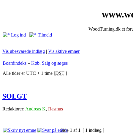
www.wo
WoodTurning.dk et forum
Log ind
Tilmeld
Vis ubesvarede indlæg
|
Vis aktive emner
Boardindeks
»
Køb, Salg og søges
Alle tider er UTC + 1 time [
DST
]
SOLGT
Redaktører:
Andreas K
,
Rasmus
Side
1
af
1
[ 1 indlæg ]