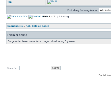
Top
Vis indlæg fra foregående:
Side
1
af
1
[ 1 indlæg ]
Boardindeks
»
Køb, Salg og søges
Hvem er online
Brugere der læser dette forum: Ingen tilmeldte og 5 gæster
Søg efter:
Danish tra