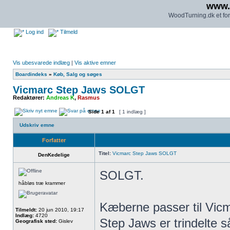
www.
WoodTurning.dk et for
Log ind
Tilmeld
Vis ubesvarede indlæg
|
Vis aktive emner
Boardindeks
»
Køb, Salg og søges
Vicmarc Step Jaws SOLGT
Redaktører:
Andreas K
,
Rasmus
Side
1
af
1
[ 1 indlæg ]
Udskriv emne
Forfatter
Titel:
Vicmarc Step Jaws SOLGT
DenKedelige
SOLGT.
håbløs træ krammer
Kæberne passer til Vic
Tilmeldt:
20 jun 2010, 19:17
Indlæg:
4720
Step Jaws er trindelte s
Geografisk sted:
Gislev