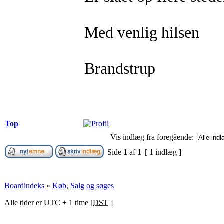
Med venlig hilsen
Brandstrup
Top
Vis indlæg fra foregående:
Side
1
af
1
[ 1 indlæg ]
Boardindeks
»
Køb, Salg og søges
Alle tider er UTC + 1 time [
DST
]