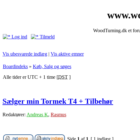
www.wo
WoodTurning.dk et forum
Log ind
Tilmeld
Vis ubesvarede indlæg
|
Vis aktive emner
Boardindeks
»
Køb, Salg og søges
Alle tider er UTC + 1 time [
DST
]
Sælger min Tormek T4 + Tilbehør
Redaktører:
Andreas K
,
Rasmus
Side
1
af
1
[ 1 indlæg ]