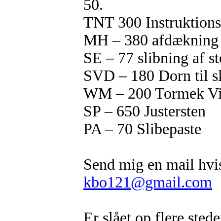
50.
TNT 300 Instruktions
MH – 380 afdækning ti
SE – 77 slibning af s
SVD – 180 Dorn til sl
WM – 200 Tormek Vi
SP – 650 Justersten
PA – 70 Slibepaste
Send mig en mail hvis
kbo121@gmail.com
Er slået op flere stede