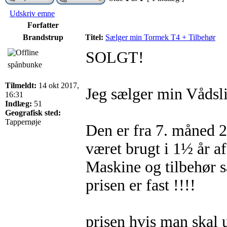
Udskriv emne
Forfatter
Brandstrup
Titel:
Sælger min Tormek T4 + Tilbehør
SOLGT!
spånbunke
Tilmeldt:
14 okt 2017,
Jeg sælger min Vådsl
16:31
Indlæg:
51
Geografisk sted:
Tappernøje
Den er fra 7. måned 
været brugt i 1½ år af
Maskine og tilbehør 
prisen er fast !!!!
prisen hvis man skal 