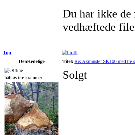
Du har ikke de n
vedhæftede file
Top
DenKedelige
Titel:
Re: Axminster SK100 med tre
Solgt
håbløs træ krammer