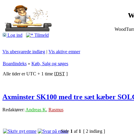
w
WoodTurnin
Log ind
Tilmeld
Vis ubesvarede indlæg
|
Vis aktive emner
Boardindeks
»
Køb, Salg og søges
Alle tider er UTC + 1 time [
DST
]
Axminster SK100 med tre sæt kæber SO
Redaktører:
Andreas K
,
Rasmus
Side
1
af
1
[ 2 indlæg ]