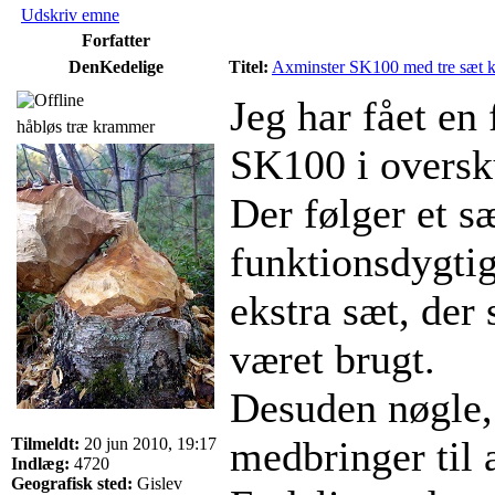
Udskriv emne
Forfatter
DenKedelige
Titel:
Axminster SK100 med tre sæt
Jeg har fået en
håbløs træ krammer
SK100 i oversk
Der følger et s
funktionsdygti
ekstra sæt, der
været brugt.
Desuden nøgle, 
medbringer til 
Tilmeldt:
20 jun 2010, 19:17
Indlæg:
4720
Geografisk sted:
Gislev