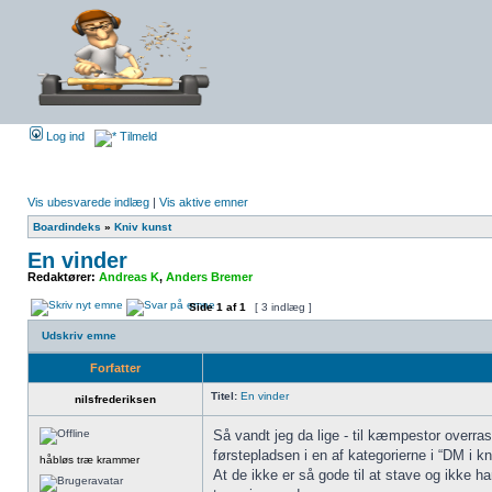
Log ind
Tilmeld
Vis ubesvarede indlæg
|
Vis aktive emner
Boardindeks
»
Kniv kunst
En vinder
Redaktører:
Andreas K
,
Anders Bremer
Side
1
af
1
[ 3 indlæg ]
Udskriv emne
Forfatter
Titel:
En vinder
nilsfrederiksen
Så vandt jeg da lige - til kæmpestor overras
førstepladsen i en af kategorierne i “DM i kn
håbløs træ krammer
At de ikke er så gode til at stave og ikke har