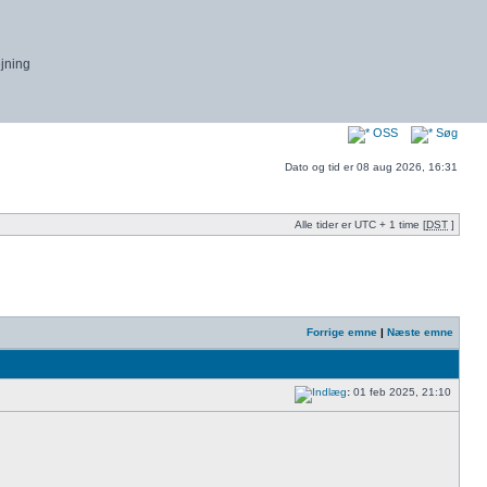
ejning
OSS
Søg
Dato og tid er 08 aug 2026, 16:31
Alle tider er UTC + 1 time [
DST
]
Forrige emne
|
Næste emne
:
01 feb 2025, 21:10