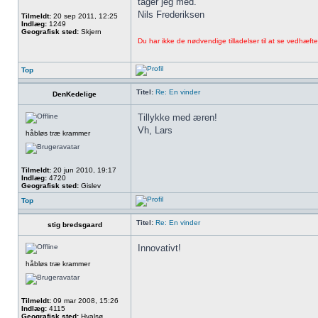
tager jeg med.
Nils Frederiksen
Tilmeldt:
20 sep 2011, 12:25
Indlæg:
1249
Geografisk sted:
Skjern
Du har ikke de nødvendige tilladelser til at se vedhæfted
Top
Titel:
Re: En vinder
DenKedelige
Tillykke med æren!
Vh, Lars
håbløs træ krammer
Tilmeldt:
20 jun 2010, 19:17
Indlæg:
4720
Geografisk sted:
Gislev
Top
Titel:
Re: En vinder
stig bredsgaard
Innovativt!
håbløs træ krammer
Tilmeldt:
09 mar 2008, 15:26
Indlæg:
4115
Geografisk sted:
Hvalsø