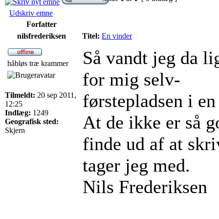
Udskriv emne
Forfatter
nilsfrederiksen
Titel:
En vinder
Så vandt jeg da li
håbløs træ krammer
for mig selv-
førstepladsen i en
Tilmeldt:
20 sep 2011,
12:25
Indlæg:
1249
At de ikke er så g
Geografisk sted:
Skjern
finde ud af at skri
tager jeg med.
Nils Frederiksen