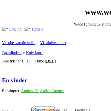
www.wo
WoodTurning.dk et forum
Log ind
Tilmeld
Vis ubesvarede indlæg
|
Vis aktive emner
Boardindeks
»
Kniv kunst
Alle tider er UTC + 1 time [
DST
]
En vinder
Redaktører:
Andreas K
,
Anders Bremer
Side
1
af
1
[ 3 indlæg ]