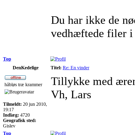
Du har ikke de nød
vedhæftede filer i
Top
DenKedelige
Titel:
Re: En vinder
Tillykke med ære
håbløs træ krammer
Vh, Lars
Tilmeldt:
20 jun 2010,
19:17
Indlæg:
4720
Geografisk sted:
Gislev
Top