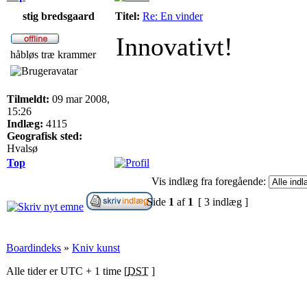
stig bredsgaard
Titel:
Re: En vinder
Innovativt!
håbløs træ krammer
Tilmeldt:
09 mar 2008,
15:26
Indlæg:
4115
Geografisk sted:
Hvalsø
Top
Vis indlæg fra foregående:
Side
1
af
1
[ 3 indlæg ]
Boardindeks
»
Kniv kunst
Alle tider er UTC + 1 time [
DST
]