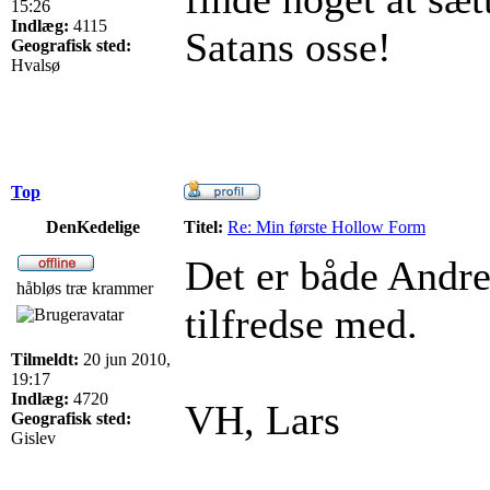
15:26
Indlæg:
4115
Satans osse!
Geografisk sted:
Hvalsø
Top
DenKedelige
Titel:
Re: Min første Hollow Form
Det er både Andre
håbløs træ krammer
tilfredse med.
Tilmeldt:
20 jun 2010,
19:17
Indlæg:
4720
VH, Lars
Geografisk sted:
Gislev