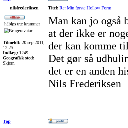
nilsfrederiksen
Titel:
Re: Min første Hollow Form
Man kan jo også bar
håbløs træ krammer
at der ikke er nog
der kan komme til
Tilmeldt:
20 sep 2011,
12:25
Indlæg:
1249
Det gør så udhuli
Geografisk sted:
Skjern
det er en anden hi
Nils Frederiksen
Top