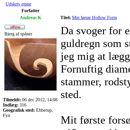
Udskriv emne
Forfatter
Andreas K
Titel:
Min første Hollow Form
Da svoger for e
Bjerg af spåner
guldregn som st
jeg mig at læg
Fornuftig diam
stammer, rodsty
sted.
Tilmeldt:
06 dec 2012, 14:08
Indlæg:
316
Geografisk sted:
Ebberup,
Fyn
Mit første for