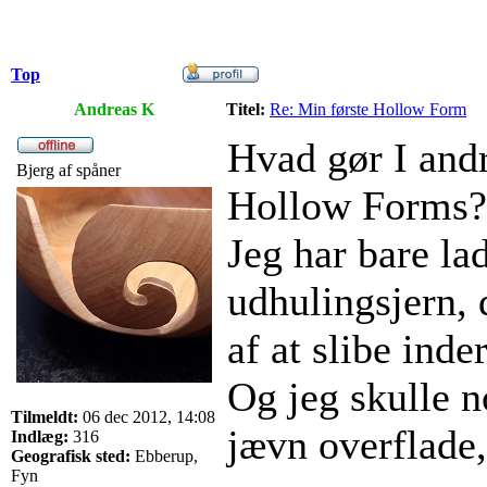
Top
Andreas K
Titel:
Re: Min første Hollow Form
Hvad gør I and
Bjerg af spåner
Hollow Forms?
Jeg har bare lad
udhulingsjern, 
af at slibe inde
Og jeg skulle n
Tilmeldt:
06 dec 2012, 14:08
jævn overflade,
Indlæg:
316
Geografisk sted:
Ebberup,
Fyn