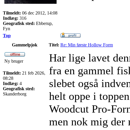
Tilmeldt:
06 dec 2012, 14:08
Indlæg:
316
Geografisk sted:
Ebberup,
Fyn
Top
Gammelpjok
Titel:
Re: Min første Hollow Form
Har lige lavet den
Ny bruger
fra en gammel fisk
Tilmeldt:
21 feb 2026,
08:28
slebet også indve
Indlæg:
4
Geografisk sted:
helt oppe i toppe
Skanderborg
Woodcut Pro-Forme
men nok mig der m