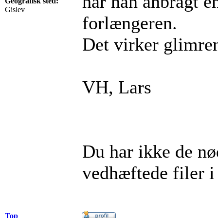
har han anbragt en
Geografisk sted:
Gislev
forlængeren.
Det virker glimre
VH, Lars
Du har ikke de nød
vedhæftede filer i
Top