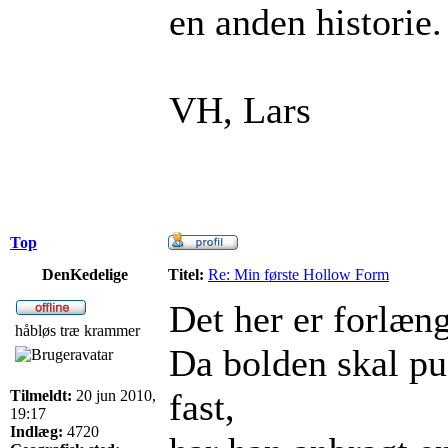
en anden historie.
VH, Lars
Top
DenKedelige
Titel:
Re: Min første Hollow Form
Det her er forlæng
håbløs træ krammer
Da bolden skal pus
fast,
Tilmeldt:
20 jun 2010,
19:17
Indlæg:
4720