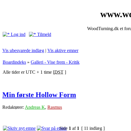
www.wo
WoodTurning.dk et forum
Log ind
Tilmeld
Vis ubesvarede indlæg
|
Vis aktive emner
Boardindeks
»
Galleri - Vise frem - Kritik
Alle tider er UTC + 1 time [
DST
]
Min første Hollow Form
Redaktører:
Andreas K
,
Rasmus
Side
1
af
1
[ 11 indlæg ]