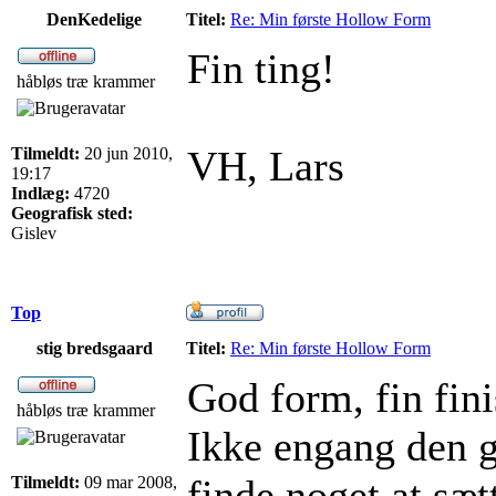
DenKedelige
Titel:
Re: Min første Hollow Form
Fin ting!
håbløs træ krammer
VH, Lars
Tilmeldt:
20 jun 2010,
19:17
Indlæg:
4720
Geografisk sted:
Gislev
Top
stig bredsgaard
Titel:
Re: Min første Hollow Form
God form, fin fini
håbløs træ krammer
Ikke engang den g
finde noget at sæt
Tilmeldt:
09 mar 2008,