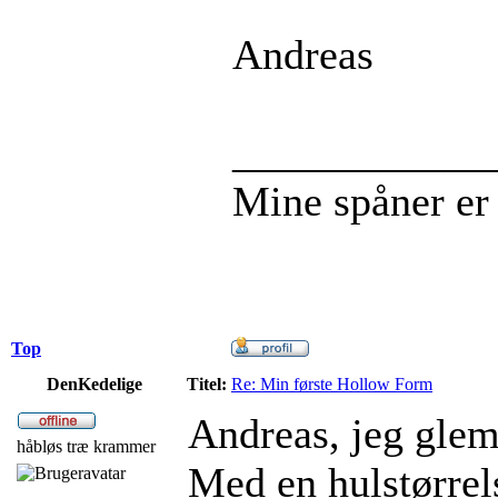
Andreas
____________
Mine spåner er
Top
DenKedelige
Titel:
Re: Min første Hollow Form
Andreas, jeg glemt
håbløs træ krammer
Med en hulstørre