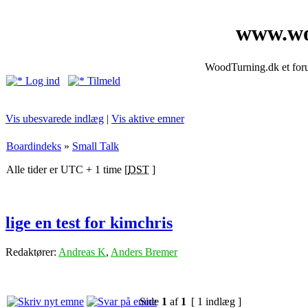
www.wo
WoodTurning.dk et forum
Log ind
Tilmeld
Vis ubesvarede indlæg
|
Vis aktive emner
Boardindeks
»
Small Talk
Alle tider er UTC + 1 time [
DST
]
lige en test for kimchris
Redaktører:
Andreas K
,
Anders Bremer
Side
1
af
1
[ 1 indlæg ]