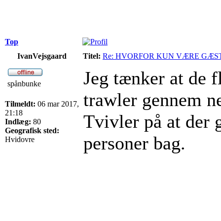
Top
IvanVejsgaard
Titel:
Re: HVORFOR KUN VÆRE GÆS
Jeg tænker at de f
spånbunke
trawler gennem net
Tilmeldt:
06 mar 2017,
21:18
Tvivler på at der
Indlæg:
80
Geografisk sted:
personer bag.
Hvidovre