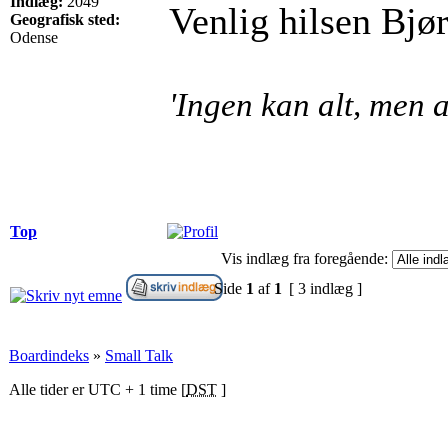
Indlæg:
2049
Venlig hilsen Bjø
Geografisk sted:
Odense
'Ingen kan alt, men a
Top
Vis indlæg fra foregående:
Side
1
af
1
[ 3 indlæg ]
Boardindeks
»
Small Talk
Alle tider er UTC + 1 time [
DST
]