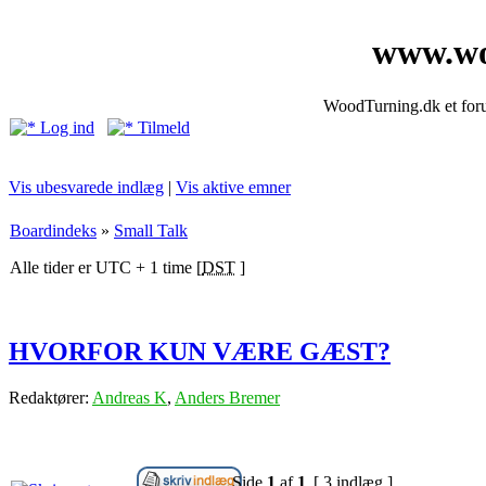
www.wo
WoodTurning.dk et forum
Log ind
Tilmeld
Vis ubesvarede indlæg
|
Vis aktive emner
Boardindeks
»
Small Talk
Alle tider er UTC + 1 time [
DST
]
HVORFOR KUN VÆRE GÆST?
Redaktører:
Andreas K
,
Anders Bremer
Side
1
af
1
[ 3 indlæg ]