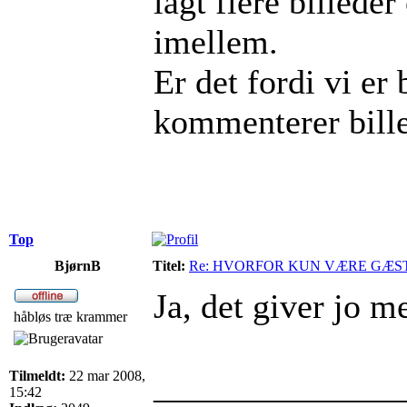
lagt flere billed
imellem.
Er det fordi vi er 
kommenterer bill
Top
BjørnB
Titel:
Re: HVORFOR KUN VÆRE GÆS
Ja, det giver jo m
håbløs træ krammer
______________
Tilmeldt:
22 mar 2008,
15:42