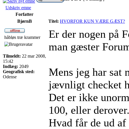
Udskriv emne
Forfatter
BjørnB
Titel:
HVORFOR KUN VÆRE GÆST?
Er der nogen på F
håbløs træ krammer
man gæster Forum 
Tilmeldt:
22 mar 2008,
15:42
Indlæg:
2049
Mens jeg har sat m
Geografisk sted:
Odense
jævnligt checket 
Det er ikke unorma
100, eller derover
Hvad får de ud af