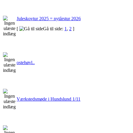
Juleskovtur 2025 = nytårstur 2026
[
Gå til side:
1
,
2
]
ostehøvl..
Værkstedsmøde i Hundslund 1/11