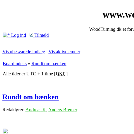
www.wo
WoodTurning.dk et forum
Log ind
Tilmeld
Vis ubesvarede indlæg
|
Vis aktive emner
Boardindeks
»
Rundt om bænken
Alle tider er UTC + 1 time [
DST
]
Rundt om bænken
Redaktører:
Andreas K
,
Anders Bremer