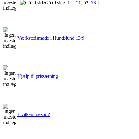
[
Gå til side:
1
...
51
,
52
,
53
]
Værkstedsmøde i Hundslund 13/9
Hjælp til prissætning
Hvilken træsort?