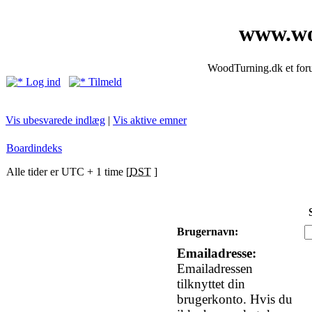
www.wo
WoodTurning.dk et forum
Log ind
Tilmeld
Vis ubesvarede indlæg
|
Vis aktive emner
Boardindeks
Alle tider er UTC + 1 time [
DST
]
Brugernavn:
Emailadresse:
Emailadressen
tilknyttet din
brugerkonto. Hvis du