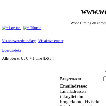
www.wo
WoodTurning.dk et forum
Log ind
Tilmeld
Vis ubesvarede indlæg
|
Vis aktive emner
Boardindeks
Alle tider er UTC + 1 time [
DST
]
Brugernavn:
Emailadresse:
Emailadressen
tilknyttet din
brugerkonto. Hvis du