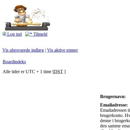
Log ind
Tilmeld
Vis ubesvarede indlæg
|
Vis aktive emner
Boardindeks
Alle tider er UTC + 1 time [
DST
]
Brugernavn:
Emailadresse:
Emailadressen ti
brugerkonto. Hv
denne i brugerko
den samme emai