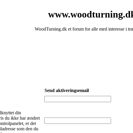
www.woodturning.d
WoodTurning.dk et forum for alle med interesse i tr
Send aktiveringsemail
lknyttet din
is du ikke har ændret
ntrolpanelet, er det
ladresse som den du