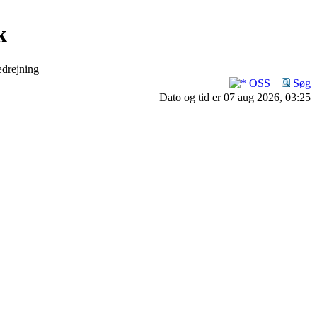
k
ædrejning
OSS
Søg
Dato og tid er 07 aug 2026, 03:25