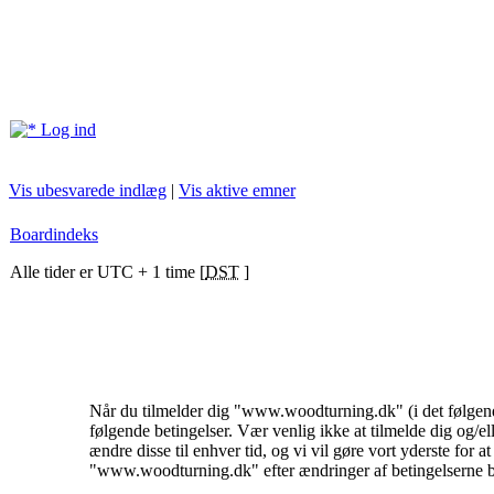
Log ind
Vis ubesvarede indlæg
|
Vis aktive emner
Boardindeks
Alle tider er UTC + 1 time [
DST
]
Når du tilmelder dig "www.woodturning.dk" (i det følgende
følgende betingelser. Vær venlig ikke at tilmelde dig og/e
ændre disse til enhver tid, og vi vil gøre vort yderste for a
"www.woodturning.dk" efter ændringer af betingelserne betyd