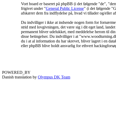
Vort board er baseret på phpBB (i det følgende "de", "
frigivet under "
General Public License
" (i det følgende 
afskærer dem fra indflydelse på, hvad vi tillader og/eller a
Du indvilliger i ikke at indsende nogen form for fornærmend
strid med lovgivningen, det være sig i dit eget land, lande
permanent bliver udelukket, med meddelelse herom til din I
disse betingelser. Du indvilliger i at "www.woodturning.dk" 
du i at al information du har skrevet, bliver lagret i en 
eller phpBB blive holdt ansvarlig for ethvert hackingfors
POWERED_BY
Danish translation by
Olympus DK Team