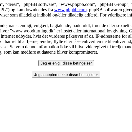
dem", "deres", "phpBB software", "www.phpbb.com", "phpBB Group", "p
"GPL") og kan downloades fra
www.phpbb.com
. phpBB softwaren giver
fviser som tilladeligt indhold og/eller tilladelig adfærd. For yderligere
e, uanstændigt, vulgært, bagtalende, hadefuldt, truende eller sexuelt or
t hvor "www.woodturning.dk" er hostet eller international lovgivning. G
nternet udbyder, hvis det vurderes påkrævet af os. IP-adresserne for a
har ret til at fjerne, ændre, flytte eller låse enhvert emne til enhver ti
database. Selvom denne information ikke vil blive videregivet til tredj
øg, som kan medføre at dataene bliver kompromitteret.