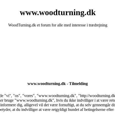
www.woodturning.dk
WoodTurning.dk et forum for alle med interesse i trædrejning
www.woodturning.dk - Tilmelding
 "vi", "os", "vores", "www.woodturning.dk", "http://woodturning.dk/fo
ller bruge "www.woodturning.dk", hvis du ikke indvilliger i at være rets
t informere dig, alligevel vil det være fornuftigt, at du selv gennemgår d
er, at du indvilliger at være retgyldigt bundet af betingelserne efter 