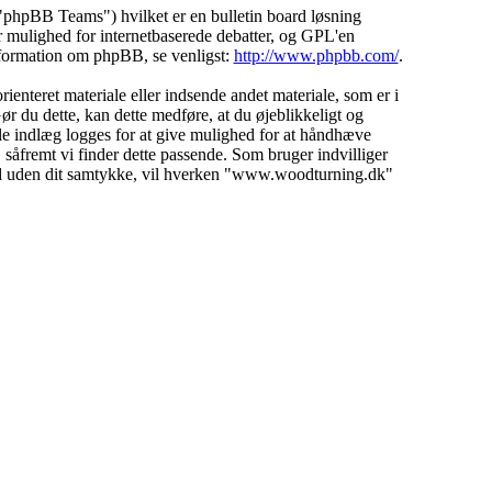
hpBB Teams") hvilket er en bulletin board løsning
 mulighed for internetbaserede debatter, og GPL'en
 information om phpBB, se venligst:
http://www.phpbb.com/
.
ienteret materiale eller indsende andet materiale, som er i
ør du dette, kan dette medføre, at du øjeblikkeligt og
lle indlæg logges for at give mulighed for at håndhæve
d, såfremt vi finder dette passende. Som bruger indvilliger
emand uden dit samtykke, vil hverken "www.woodturning.dk"