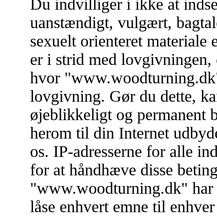
Du indvilliger i ikke at in
uanstændigt, vulgært, bagtal
sexuelt orienteret materiale 
er i strid med lovgivningen, 
hvor "www.woodturning.dk" e
lovgivning. Gør du dette, ka
øjeblikkeligt og permanent 
herom til din Internet udbyd
os. IP-adresserne for alle i
for at håndhæve disse betinge
"www.woodturning.dk" har ret 
låse enhvert emne til enhver 