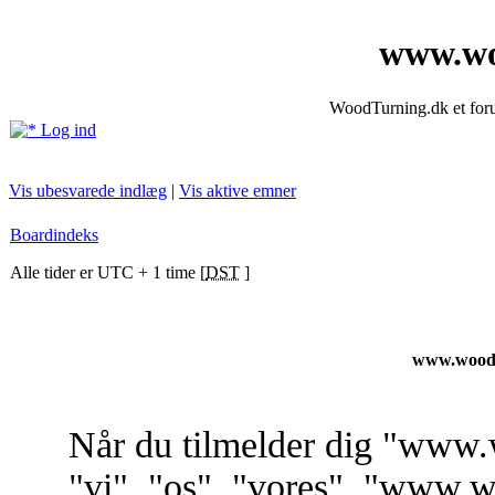
www.wo
WoodTurning.dk et forum
Log ind
Vis ubesvarede indlæg
|
Vis aktive emner
Boardindeks
Alle tider er UTC + 1 time [
DST
]
www.woodt
Når du tilmelder dig "www.
"vi", "os", "vores", "www.