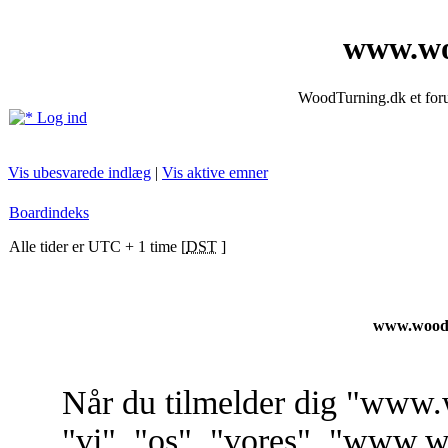
www.wo
WoodTurning.dk et forum
Log ind
Vis ubesvarede indlæg
|
Vis aktive emner
Boardindeks
Alle tider er UTC + 1 time [
DST
]
www.woodt
Når du tilmelder dig "www.
"vi", "os", "vores", "www.