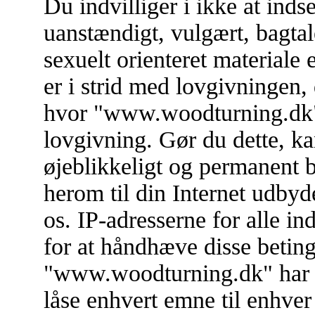
Du indvilliger i ikke at in
uanstændigt, vulgært, bagtal
sexuelt orienteret materiale 
er i strid med lovgivningen, 
hvor "www.woodturning.dk" e
lovgivning. Gør du dette, ka
øjeblikkeligt og permanent 
herom til din Internet udbyd
os. IP-adresserne for alle i
for at håndhæve disse betinge
"www.woodturning.dk" har ret 
låse enhvert emne til enhver 