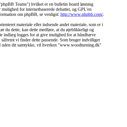
hpBB Teams") hvilket er en bulletin board løsning
 mulighed for internetbaserede debatter, og GPL'en
 information om phpBB, se venligst:
http://www.phpbb.com/
.
ienteret materiale eller indsende andet materiale, som er i
ør du dette, kan dette medføre, at du øjeblikkeligt og
lle indlæg logges for at give mulighed for at håndhæve
d, såfremt vi finder dette passende. Som bruger indvilliger
emand uden dit samtykke, vil hverken "www.woodturning.dk"