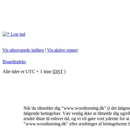
Log ind
Vis ubesvarede indlæg
|
Vis aktive emner
Boardindeks
Alle tider er UTC + 1 time [
DST
]
Når du tilmelder dig "www.woodturning.dk" (i det følgende
følgende betingelser. Vær venlig ikke at tilmelde dig og/e
ændre disse til enhver tid, og vi vil gøre vort yderste for a
"www.woodturning.dk" efter ændringer af betingelserne betyd