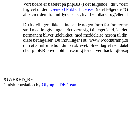
Vort board er baseret på phpBB (i det følgende "de", "
frigivet under "
General Public License
" (i det følgende 
afskærer dem fra indflydelse på, hvad vi tillader og/eller a
Du indvilliger i ikke at indsende nogen form for fornærmend
strid med lovgivningen, det være sig i dit eget land, lande
permanent bliver udelukket, med meddelelse herom til din I
disse betingelser. Du indvilliger i at "www.woodturning.dk" 
du i at al information du har skrevet, bliver lagret i en 
eller phpBB blive holdt ansvarlig for ethvert hackingfors
POWERED_BY
Danish translation by
Olympus DK Team