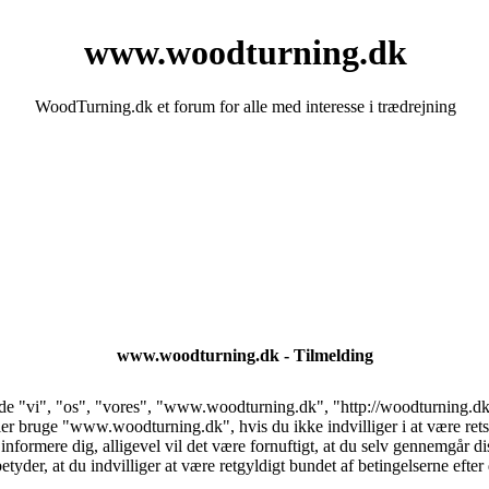
www.woodturning.dk
WoodTurning.dk et forum for alle med interesse i trædrejning
www.woodturning.dk - Tilmelding
 "vi", "os", "vores", "www.woodturning.dk", "http://woodturning.dk/fo
ller bruge "www.woodturning.dk", hvis du ikke indvilliger i at være rets
t informere dig, alligevel vil det være fornuftigt, at du selv gennemgår d
er, at du indvilliger at være retgyldigt bundet af betingelserne efter 