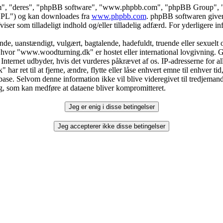
dem", "deres", "phpBB software", "www.phpbb.com", "phpBB Group", "p
"GPL") og kan downloades fra
www.phpbb.com
. phpBB softwaren giver
fviser som tilladeligt indhold og/eller tilladelig adfærd. For yderligere
e, uanstændigt, vulgært, bagtalende, hadefuldt, truende eller sexuelt or
t hvor "www.woodturning.dk" er hostet eller international lovgivning. G
nternet udbyder, hvis det vurderes påkrævet af os. IP-adresserne for a
har ret til at fjerne, ændre, flytte eller låse enhvert emne til enhver ti
database. Selvom denne information ikke vil blive videregivet til tredj
øg, som kan medføre at dataene bliver kompromitteret.