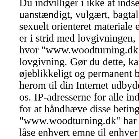
Du indvilliger i ikke at in
uanstændigt, vulgært, bagtal
sexuelt orienteret materiale 
er i strid med lovgivningen, 
hvor "www.woodturning.dk" e
lovgivning. Gør du dette, ka
øjeblikkeligt og permanent 
herom til din Internet udbyd
os. IP-adresserne for alle i
for at håndhæve disse betinge
"www.woodturning.dk" har ret 
låse enhvert emne til enhver 