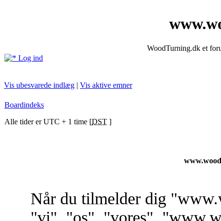
www.wo
WoodTurning.dk et forum
Log ind
Vis ubesvarede indlæg
|
Vis aktive emner
Boardindeks
Alle tider er UTC + 1 time [
DST
]
www.woodt
Når du tilmelder dig "www.
"vi", "os", "vores", "www.