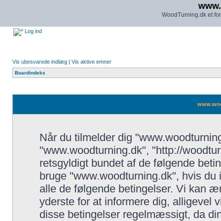
www.
WoodTurning.dk et for
Log ind
Vis ubesvarede indlæg
|
Vis aktive emner
Boardindeks
www.wood
Når du tilmelder dig "www.woodturning.d
"www.woodturning.dk", "http://woodturn
retsgyldigt bundet af de følgende betin
bruge "www.woodturning.dk", hvis du ikk
alle de følgende betingelser. Vi kan ænd
yderste for at informere dig, alligevel 
disse betingelser regelmæssigt, da din