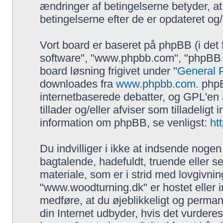
ændringer af betingelserne betyder, at 
betingelserne efter de er opdateret og/
Vort board er baseret på phpBB (i det
software", "www.phpbb.com", "phpBB G
board løsning frigivet under "
General P
downloades fra
www.phpbb.com
. php
internetbaserede debatter, og GPL'en 
tillader og/eller afviser som tilladeligt
information om phpBB, se venligst:
ht
Du indvilliger i ikke at indsende nog
bagtalende, hadefuldt, truende eller se
materiale, som er i strid med lovgivnin
"www.woodturning.dk" er hostet eller i
medføre, at du øjeblikkeligt og perma
din Internet udbyder, hvis det vurdere