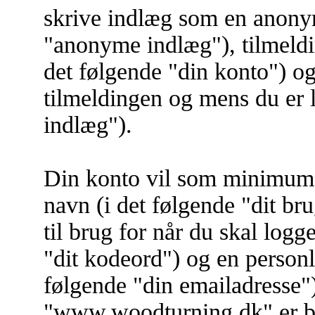
skrive indlæg som en anonym
"anonyme indlæg"), tilmeld
det følgende "din konto") og
tilmeldingen og mens du er l
indlæg").
Din konto vil som minimum i
navn (i det følgende "dit br
til brug for når du skal logg
"dit kodeord") og en personl
følgende "din emailadresse"
"www.woodturning.dk" er bes