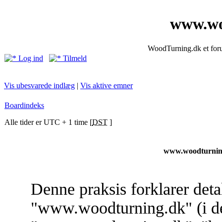
www.wo
WoodTurning.dk et forum
Log ind
Tilmeld
Vis ubesvarede indlæg
|
Vis aktive emner
Boardindeks
Alle tider er UTC + 1 time [
DST
]
www.woodturning
Denne praksis forklarer deta
"www.woodturning.dk" (i det