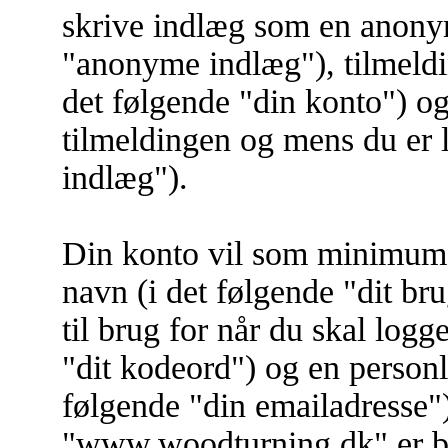
skrive indlæg som en anonym
"anonyme indlæg"), tilmeld
det følgende "din konto") og
tilmeldingen og mens du er l
indlæg").
Din konto vil som minimum i
navn (i det følgende "dit br
til brug for når du skal logg
"dit kodeord") og en personl
følgende "din emailadresse"
"www.woodturning.dk" er bes