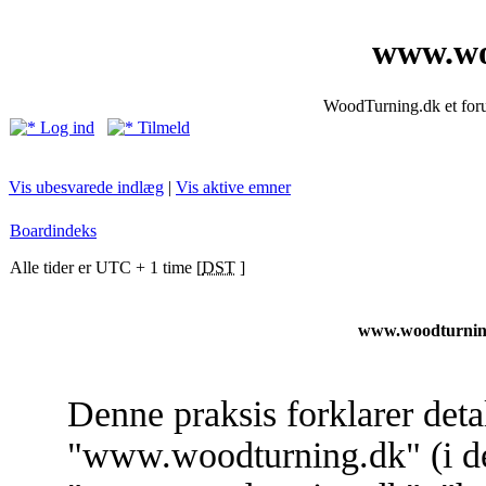
www.wo
WoodTurning.dk et forum
Log ind
Tilmeld
Vis ubesvarede indlæg
|
Vis aktive emner
Boardindeks
Alle tider er UTC + 1 time [
DST
]
www.woodturning
Denne praksis forklarer deta
"www.woodturning.dk" (i det