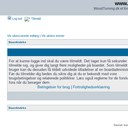
www.
WoodTurning.dk et for
Log ind
Tilmeld
Vis ubesvarede indlæg
|
Vis aktive emner
Boardindeks
For at kunne logge ind skal du være tilmeldt. Det tager kun få sekunder 
tilmelde sig, og giver dig langt flere muligheder på boardet. Som tilmeldt
bruger kan du desuden få tildelt udvidede tilladelser af en boardadministr
Før du tilmelder dig bedes du sikre dig at du er bekendt med vore
brugsbetingelser og relaterede politikker. Læs også reglerne for de forske
fora når du besøger dem.
Betingelser for brug
|
Fortrolighedserklæring
Boardindeks
Danish tra