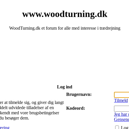
www.woodturning.dk
WoodTurning.dk et forum for alle med interesse i trædrejning
Log ind
Brugernavn:
Tilmeld
 at tilmelde sig, og giver dig langt
delt udvidede tilladelser af en
Kodeord:
bekendt med vore brugsbetingelser
Jeg har
r du besøger dem.
Gensend
æring
Log 