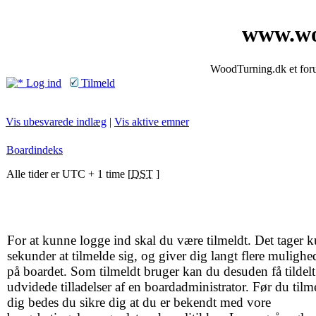
www.wo
WoodTurning.dk et forum
Log ind
Tilmeld
Vis ubesvarede indlæg
|
Vis aktive emner
Boardindeks
Alle tider er UTC + 1 time [
DST
]
For at kunne logge ind skal du være tilmeldt. Det tager k
sekunder at tilmelde sig, og giver dig langt flere mulighe
på boardet. Som tilmeldt bruger kan du desuden få tildelt
udvidede tilladelser af en boardadministrator. Før du tilm
dig bedes du sikre dig at du er bekendt med vore