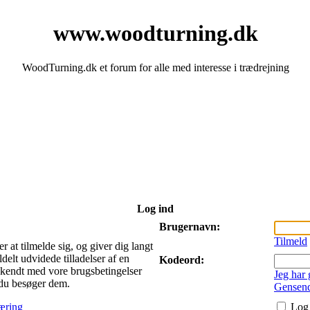
www.woodturning.dk
WoodTurning.dk et forum for alle med interesse i trædrejning
Log ind
Brugernavn:
Tilmeld
 at tilmelde sig, og giver dig langt
delt udvidede tilladelser af en
Kodeord:
bekendt med vore brugsbetingelser
Jeg har
r du besøger dem.
Gensend
æring
Log 