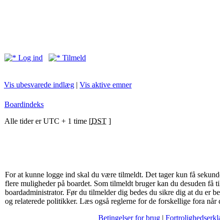
Log ind
Tilmeld
Vis ubesvarede indlæg
|
Vis aktive emner
Boardindeks
Alle tider er UTC + 1 time [
DST
]
For at kunne logge ind skal du være tilmeldt. Det tager kun få sekunder
flere muligheder på boardet. Som tilmeldt bruger kan du desuden få til
boardadministrator. Før du tilmelder dig bedes du sikre dig at du er 
og relaterede politikker. Læs også reglerne for de forskellige fora nå
Betingelser for brug
|
Fortrolighedserkl