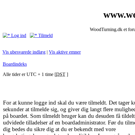
www.wo
WoodTurning.dk et forum
Log ind
Tilmeld
Vis ubesvarede indlæg
|
Vis aktive emner
Boardindeks
Alle tider er UTC + 1 time [
DST
]
For at kunne logge ind skal du være tilmeldt. Det tager k
sekunder at tilmelde sig, og giver dig langt flere mulighe
på boardet. Som tilmeldt bruger kan du desuden få tildelt
udvidede tilladelser af en boardadministrator. Før du tilm
dig bedes du sikre dig at du er bekendt med vore