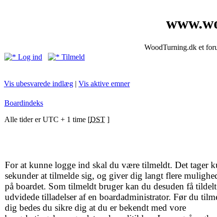
www.wo
WoodTurning.dk et forum
Log ind
Tilmeld
Vis ubesvarede indlæg
|
Vis aktive emner
Boardindeks
Alle tider er UTC + 1 time [
DST
]
For at kunne logge ind skal du være tilmeldt. Det tager k
sekunder at tilmelde sig, og giver dig langt flere mulighe
på boardet. Som tilmeldt bruger kan du desuden få tildelt
udvidede tilladelser af en boardadministrator. Før du tilm
dig bedes du sikre dig at du er bekendt med vore