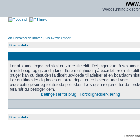
www.
WoodTurning.dk et for
Log ind
Tilmeld
Vis ubesvarede indlæg
|
Vis aktive emner
Boardindeks
For at kunne logge ind skal du være tilmeldt. Det tager kun få sekunder 
tilmelde sig, og giver dig langt flere muligheder på boardet. Som tilmeldt
bruger kan du desuden få tildelt udvidede tilladelser af en boardadministr
Før du tilmelder dig bedes du sikre dig at du er bekendt med vore
brugsbetingelser og relaterede politikker. Læs også reglerne for de forske
fora når du besøger dem.
Betingelser for brug
|
Fortrolighedserklæring
Boardindeks
Danish tra