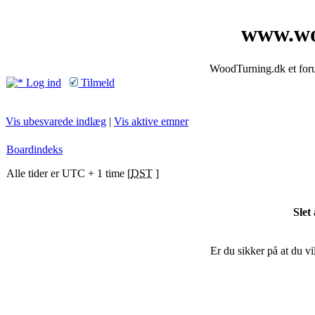
www.wo
WoodTurning.dk et forum
Log ind
Tilmeld
Vis ubesvarede indlæg
|
Vis aktive emner
Boardindeks
Alle tider er UTC + 1 time [
DST
]
Slet
Er du sikker på at du vil