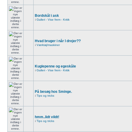
Bordskål i ask
i
Galleri - Vise frem - Kritik
Hvad bruger i når I drejer??
i
Værktøj/maskiner
Kuglepenne og egeskåle
i
Galleri - Vise frem - Kritik
På besøg hos Sminge.
i
Tips og tricks
hmm..lidt vildt!
i
Tips og tricks