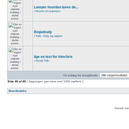
Lamper hvordan laves de...
i
Rundt om bænken
Bogudsalg
i
Køb, Salg og søges
lige en test for kimchris
i
Small Talk
Vis indlæg fra foregående:
Side
40
af
40
[ Søgningen gav mere end 1000 træffere ]
Boardindeks
Danish tra