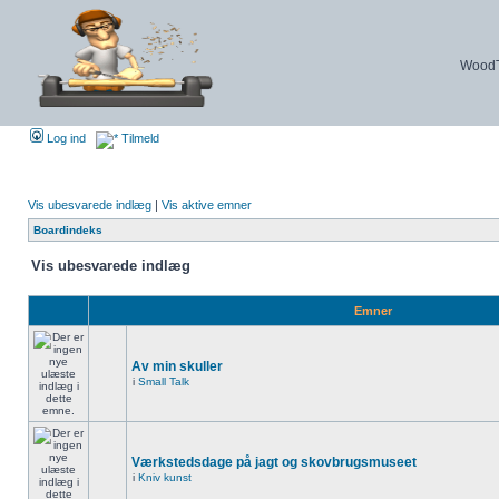
WoodTu
Log ind
Tilmeld
Vis ubesvarede indlæg
|
Vis aktive emner
Boardindeks
Vis ubesvarede indlæg
Emner
Av min skuller
i
Small Talk
Værkstedsdage på jagt og skovbrugsmuseet
i
Kniv kunst