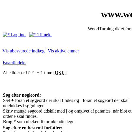
www.wo
WoodTurning.dk et forum
Log ind
Tilmeld
Vis ubesvarede indlæg
|
Vis aktive emner
Boardindeks
Alle tider er UTC + 1 time [
DST
]
Søg efter nøgleord:
Sæt
+
foran et søgeord der skal findes og
-
foran et søgeord der skal
udelukkes i søgningen.
Skriv mange søgeord adskilt med
|
og omgivet af parantes, når blot et
ordene skal findes.
Brug * som ubekendt for ukendte tegn.
Søg efter en bestemt forfatter: