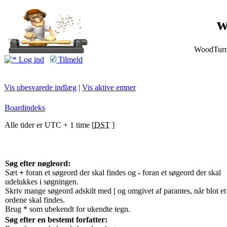
w
WoodTurnin
Log ind
Tilmeld
Vis ubesvarede indlæg
|
Vis aktive emner
Boardindeks
Alle tider er UTC + 1 time [
DST
]
Søg efter nøgleord:
Sæt
+
foran et søgeord der skal findes og
-
foran et søgeord der skal
udelukkes i søgningen.
Skriv mange søgeord adskilt med
|
og omgivet af parantes, når blot et
ordene skal findes.
Brug * som ubekendt for ukendte tegn.
Søg efter en bestemt forfatter: