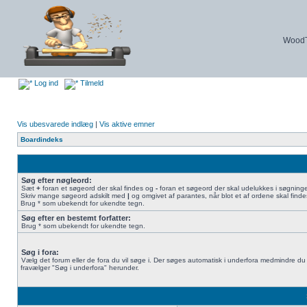
WoodTu
Log ind
Tilmeld
Vis ubesvarede indlæg
|
Vis aktive emner
Boardindeks
Søg efter nøgleord:
Sæt
+
foran et søgeord der skal findes og
-
foran et søgeord der skal udelukkes i søgning
Skriv mange søgeord adskilt med
|
og omgivet af parantes, når blot et af ordene skal finde
Brug * som ubekendt for ukendte tegn.
Søg efter en bestemt forfatter:
Brug * som ubekendt for ukendte tegn.
Søg i fora:
Vælg det forum eller de fora du vil søge i. Der søges automatisk i underfora medmindre du
fravælger "Søg i underfora" herunder.