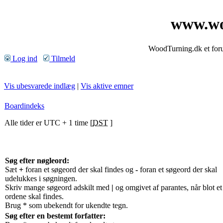
www.wo
WoodTurning.dk et forum
Log ind
Tilmeld
Vis ubesvarede indlæg
|
Vis aktive emner
Boardindeks
Alle tider er UTC + 1 time [
DST
]
Søg efter nøgleord:
Sæt
+
foran et søgeord der skal findes og
-
foran et søgeord der skal
udelukkes i søgningen.
Skriv mange søgeord adskilt med
|
og omgivet af parantes, når blot et
ordene skal findes.
Brug * som ubekendt for ukendte tegn.
Søg efter en bestemt forfatter: