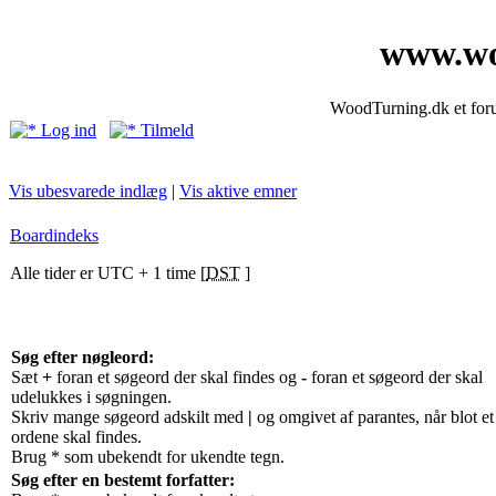
www.wo
WoodTurning.dk et forum
Log ind
Tilmeld
Vis ubesvarede indlæg
|
Vis aktive emner
Boardindeks
Alle tider er UTC + 1 time [
DST
]
Søg efter nøgleord:
Sæt
+
foran et søgeord der skal findes og
-
foran et søgeord der skal
udelukkes i søgningen.
Skriv mange søgeord adskilt med
|
og omgivet af parantes, når blot et
ordene skal findes.
Brug * som ubekendt for ukendte tegn.
Søg efter en bestemt forfatter: