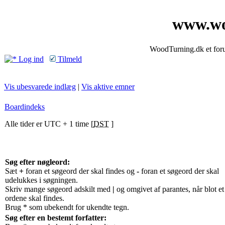
www.wo
WoodTurning.dk et forum
Log ind
Tilmeld
Vis ubesvarede indlæg
|
Vis aktive emner
Boardindeks
Alle tider er UTC + 1 time [
DST
]
Søg efter nøgleord:
Sæt
+
foran et søgeord der skal findes og
-
foran et søgeord der skal
udelukkes i søgningen.
Skriv mange søgeord adskilt med
|
og omgivet af parantes, når blot et
ordene skal findes.
Brug * som ubekendt for ukendte tegn.
Søg efter en bestemt forfatter: