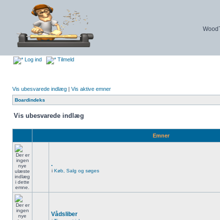
WoodTu
Log ind
Tilmeld
Vis ubesvarede indlæg
|
Vis aktive emner
Boardindeks
Vis ubesvarede indlæg
Emner
.
i
Køb, Salg og søges
Vådsliber