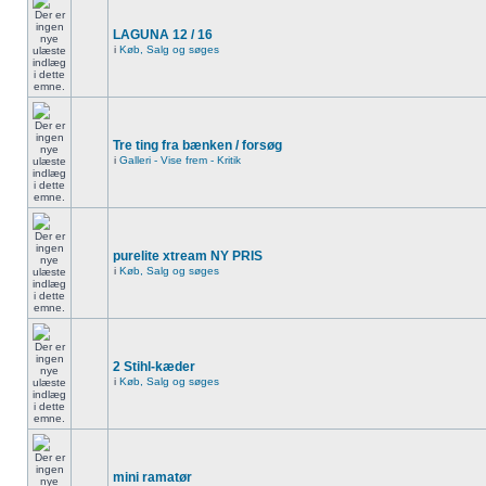
LAGUNA 12 / 16
i
Køb, Salg og søges
Tre ting fra bænken / forsøg
i
Galleri - Vise frem - Kritik
purelite xtream NY PRIS
i
Køb, Salg og søges
2 Stihl-kæder
i
Køb, Salg og søges
mini ramatør