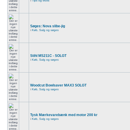
i
Tips og tricks
Søges: Nova slibe-jig
i
Køb, Salg og søges
Stihl MS211C - SOLGT
i
Køb, Salg og søges
Woodcut Bowlsaver MAX3 SOLGT
i
Køb, Salg og søges
Tysk Mærkevarebænk med motor 200 kr
i
Køb, Salg og søges