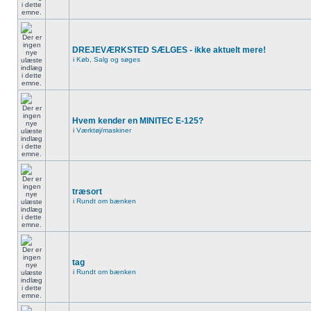
DREJEVÆRKSTED SÆLGES - ikke aktuelt mere!
i
Køb, Salg og søges
Hvem kender en MINITEC E-125?
i
Værktøj/maskiner
træsort
i
Rundt om bænken
tag
i
Rundt om bænken