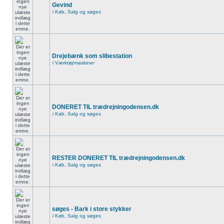
Gevind
i
Køb, Salg og søges
Drejebænk som slibestation
i
Værktøj/maskiner
DONERET TIL trædrejningodensen.dk
i
Køb, Salg og søges
RESTER DONERET TIL trædrejningodensen.dk
i
Køb, Salg og søges
søges - Bark i store stykker
i
Køb, Salg og søges