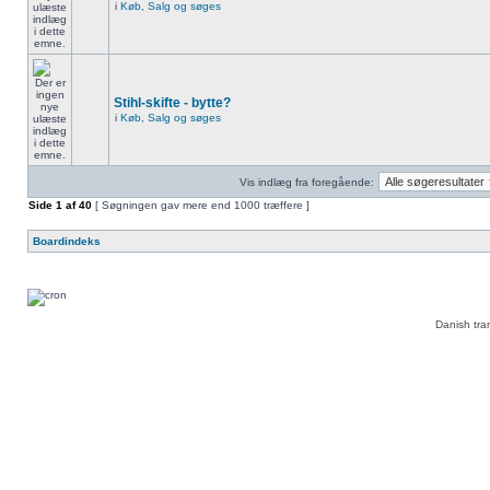
i
Køb, Salg og søges
Stihl-skifte - bytte?
i
Køb, Salg og søges
Vis indlæg fra foregående:
Side
1
af
40
[ Søgningen gav mere end 1000 træffere ]
Boardindeks
Danish tra