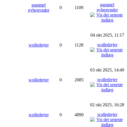
gammel
gammel
0
1109
nybegynder
nybegynder
04 okt 2025, 11:17
wolledrejer
wolledrejer
0
1128
03 okt 2025, 14:40
wolledrejer
wolledrejer
0
2085
02 okt 2025, 16:28
wolledrejer
wolledrejer
0
4890