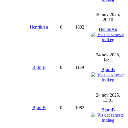
30 nov 2025,
20:10
HenrikAn
0
1802
HenrikAn
24 nov 2025,
14:11
BjørnB
0
1139
BjørnB
24 nov 2025,
13:01
BjørnB
0
1082
BjørnB