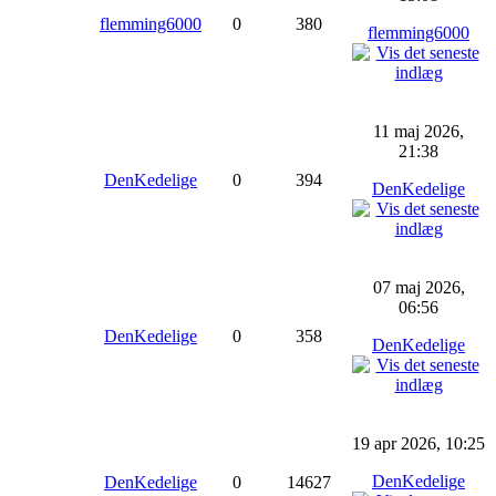
flemming6000
0
380
flemming6000
11 maj 2026,
21:38
DenKedelige
0
394
DenKedelige
07 maj 2026,
06:56
DenKedelige
0
358
DenKedelige
19 apr 2026, 10:25
DenKedelige
DenKedelige
0
14627