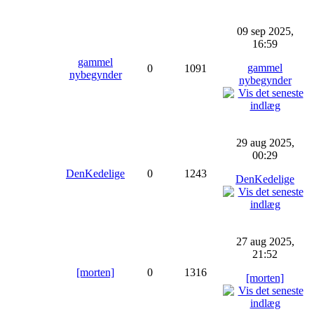
09 sep 2025,
16:59
gammel
gammel
0
1091
nybegynder
nybegynder
29 aug 2025,
00:29
DenKedelige
0
1243
DenKedelige
27 aug 2025,
21:52
[morten]
0
1316
[morten]