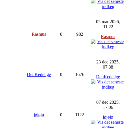
05 mar 2026,
11:22
Rasmus
0
982
Rasmus
23 dec 2025,
07:38
DenKedelige
0
1676
DenKedelige
07 dec 2025,
17:06
jøjøjø
0
1122
jøjøjø