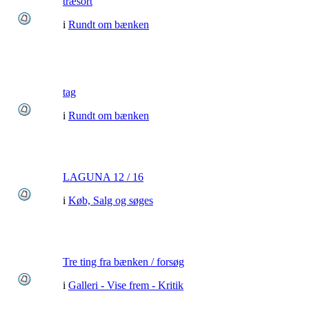
træsort
i
Rundt om bænken
tag
i
Rundt om bænken
LAGUNA 12 / 16
i
Køb, Salg og søges
Tre ting fra bænken / forsøg
i
Galleri - Vise frem - Kritik