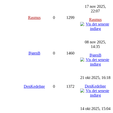
17 nov 2025,
22:07
Rasmus
0
1299
Rasmus
08 nov 2025,
14:35
BjørnB
0
1460
BjørnB
21 okt 2025, 16:18
DenKedelige
DenKedelige
0
1372
14 okt 2025, 15:04